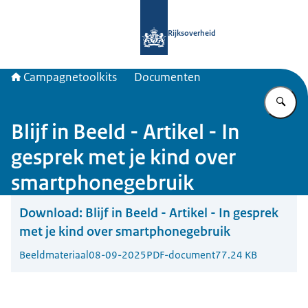
Naar de homepage van Campagnetool
Rijksoverheid
Campagnetoolkits
Documenten
Vu
Blijf in Beeld - Artikel - In
gesprek met je kind over
smartphonegebruik
Download:
Blijf in Beeld - Artikel - In gesprek
met je kind over smartphonegebruik
Beeldmateriaal
08-09-2025
PDF-document
77.24 KB