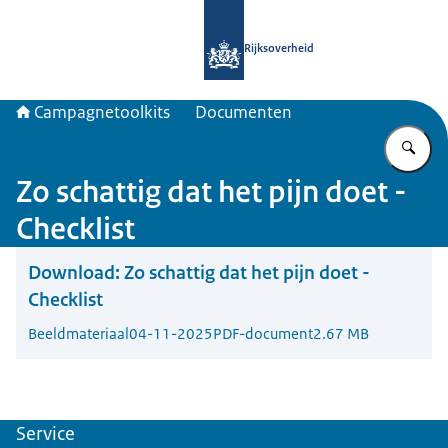
Naar de homepage van Campagnetool
Rijksoverheid
Campagnetoolkits
Documenten
Vu
Zo schattig dat het pijn doet -
Checklist
Download:
Zo schattig dat het pijn doet -
Checklist
Beeldmateriaal
04-11-2025
PDF-document
2.67 MB
Service