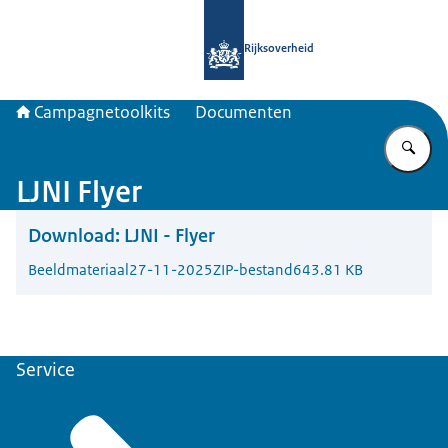
Naar de homepage van Campagnetool
Rijksoverheid
Campagnetoolkits
Documenten
Vu
LJNI Flyer
Download:
LJNI - Flyer
Beeldmateriaal
27-11-2025
ZIP-bestand
643.81 KB
Service