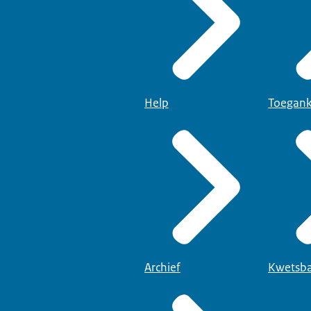
Help
Toegank
Archief
Kwetsba