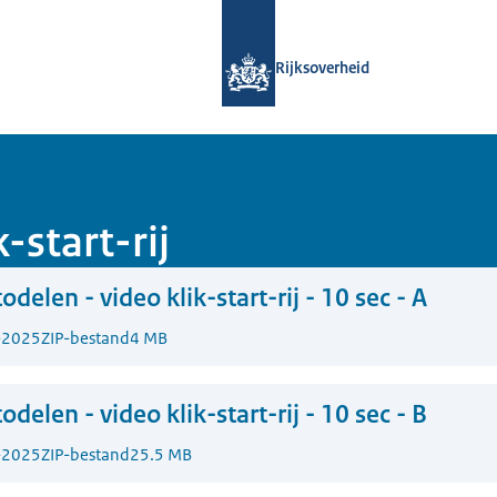
Naar de homepage van Campagnetool
Rijksoverheid
-start-rij
odelen - video klik-start-rij - 10 sec - A
-2025
ZIP-bestand
4 MB
odelen - video klik-start-rij - 10 sec - B
-2025
ZIP-bestand
25.5 MB