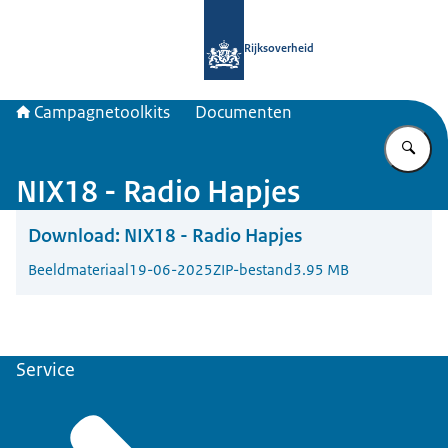
Naar de homepage van Campagnetool
Rijksoverheid
Campagnetoolkits
Documenten
Vu
NIX18 - Radio Hapjes
Download:
NIX18 - Radio Hapjes
Beeldmateriaal
19-06-2025
ZIP-bestand
3.95 MB
Service