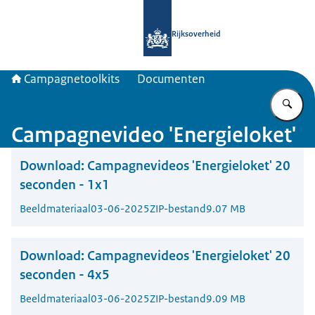
Naar de homepage van Campagnetool
Rijksoverheid
Campagnetoolkits
Documenten
Vu
Campagnevideo 'Energieloket'
Download:
Campagnevideos 'Energieloket' 20
seconden - 1x1
Beeldmateriaal
03-06-2025
ZIP-bestand
9.07 MB
Download:
Campagnevideos 'Energieloket' 20
seconden - 4x5
Beeldmateriaal
03-06-2025
ZIP-bestand
9.09 MB