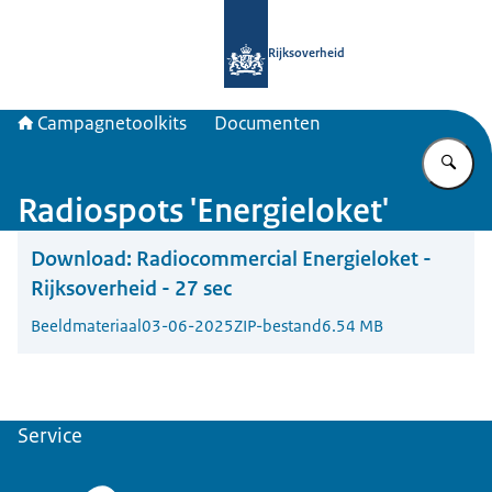
Naar de homepage van Campagnetool
Rijksoverheid
Campagnetoolkits
Documenten
Vu
Radiospots 'Energieloket'
Download:
Radiocommercial Energieloket -
Rijksoverheid - 27 sec
Beeldmateriaal
03-06-2025
ZIP-bestand
6.54 MB
Service