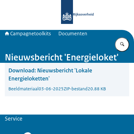
Naar de homepage van Campagnetool
Rijksoverheid
Campagnetoolkits
Documenten
Vu
Nieuwsbericht 'Energieloket'
Download:
Nieuwsbericht 'Lokale
Energieloketten'
Beeldmateriaal
03-06-2025
ZIP-bestand
20.88 KB
Service