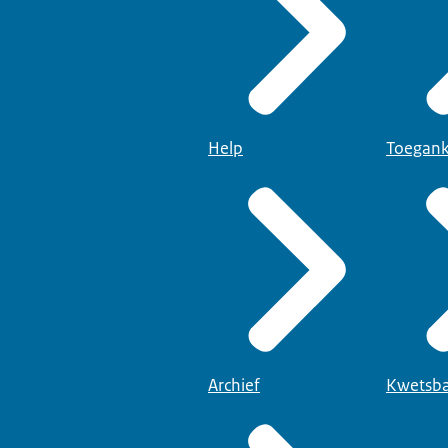
Help
Toegank
Archief
Kwetsba