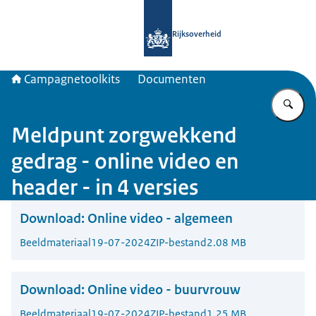
Naar de homepage van Campagnetool
Rijksoverheid
Campagnetoolkits
Documenten
Vu
Meldpunt zorgwekkend
gedrag - online video en
header - in 4 versies
Download:
Online video - algemeen
Beeldmateriaal
19-07-2024
ZIP-bestand
2.08 MB
Download:
Online video - buurvrouw
Beeldmateriaal
19-07-2024
ZIP-bestand
1.25 MB