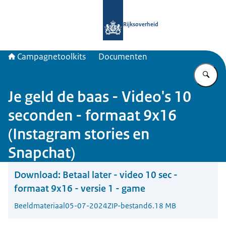
Naar de homepage van Campagnetool
Rijksoverheid
Campagnetoolkits
Documenten
Vu
Je geld de baas - Video's 10
seconden - formaat 9x16
(Instagram stories en
Snapchat)
Download:
Betaal later - video 10 sec -
formaat 9x16 - versie 1 - game
Beeldmateriaal
05-07-2024
ZIP-bestand
6.18 MB