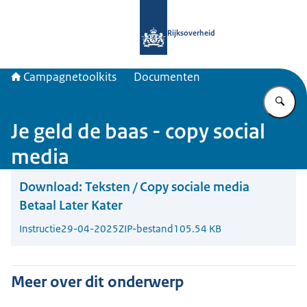
Naar de homepage van Campagnetool
Rijksoverheid
Campagnetoolkits
Documenten
Vu
Je geld de baas - copy social
media
Download:
Teksten / Copy sociale media
Betaal Later Kater
Instructie
29-04-2025
ZIP-bestand
105.54 KB
Meer over dit onderwerp