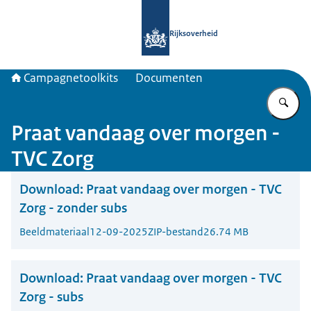
Naar de homepage van Campagnetool
Rijksoverheid
Campagnetoolkits
Documenten
Vu
Praat vandaag over morgen -
TVC Zorg
Download:
Praat vandaag over morgen - TVC
Zorg - zonder subs
Beeldmateriaal
12-09-2025
ZIP-bestand
26.74 MB
Download:
Praat vandaag over morgen - TVC
Zorg - subs