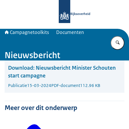
Naar de homepage van Campagnetool
Rijksoverheid
Campagnetoolkits
Documenten
Vu
Nieuwsbericht
Download:
Nieuwsbericht Minister Schouten
start campagne
Publicatie
15-03-2024
PDF-document
112.96 KB
Meer over dit onderwerp